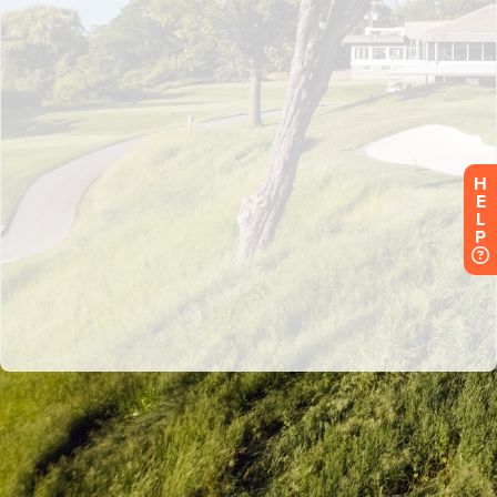
H
E
L
P