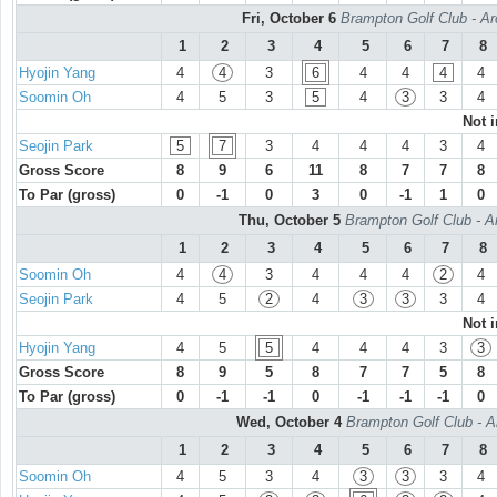
Fri, October 6
Brampton Golf Club - Ar
1
2
3
4
5
6
7
8
Hyojin Yang
4
4
3
6
4
4
4
4
Soomin Oh
4
5
3
5
4
3
3
4
Not 
Seojin Park
5
7
3
4
4
4
3
4
Gross Score
8
9
6
11
8
7
7
8
To Par (gross)
0
-1
0
3
0
-1
1
0
Thu, October 5
Brampton Golf Club - A
1
2
3
4
5
6
7
8
Soomin Oh
4
4
3
4
4
4
2
4
Seojin Park
4
5
2
4
3
3
3
4
Not 
Hyojin Yang
4
5
5
4
4
4
3
3
Gross Score
8
9
5
8
7
7
5
8
To Par (gross)
0
-1
-1
0
-1
-1
-1
0
Wed, October 4
Brampton Golf Club - A
1
2
3
4
5
6
7
8
Soomin Oh
4
5
3
4
3
3
3
4