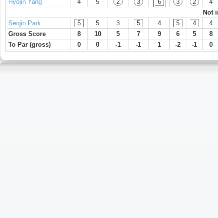
Hyojin Yang
4
5
2
3
6
3
2
4
Not 
Seojin Park
5
5
3
5
4
5
4
4
Gross Score
8
10
5
7
9
6
5
8
To Par (gross)
0
0
-1
-1
1
-2
-1
0