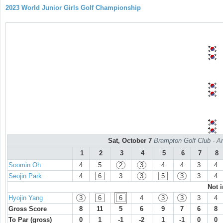
2023 World Junior Girls Golf Championship
Sat, October 7
Brampton Golf Club - Ar
1
2
3
4
5
6
7
8
Soomin Oh
4
5
2
3
4
4
3
4
Seojin Park
4
6
3
3
5
3
3
4
Not 
Hyojin Yang
3
6
6
4
3
3
3
4
Gross Score
8
11
5
6
9
7
6
8
To Par (gross)
0
1
-1
-2
1
-1
0
0